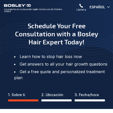
ESPAÑOL
Llame a
Los expertos en restauración capilar número uno de Estados
Unidos
Schedule Your Free
Consultation with a Bosley
Hair Expert Today!
Learn how to stop hair loss now
Get answers to all your hair growth questions
Get a free quote and personalized treatment
plan
1. Sobre ti
2. Ubicación
3. Fecha/hora
1. Sobre ti: Actual
2. Ubicación: No se ha iniciado
3. Fecha/hora: No s