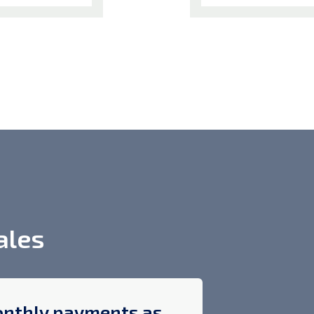
ales
nthly payments as
$400 off