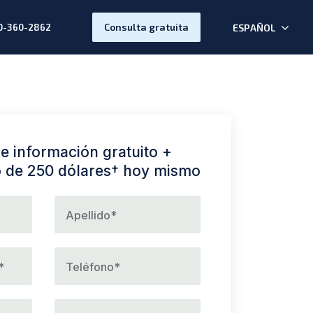
Consulta gratuita
ESPAÑOL
0-360-2862
e información gratuito +
lo de 250 dólares† hoy mismo
Apellido*
*
Teléfono*