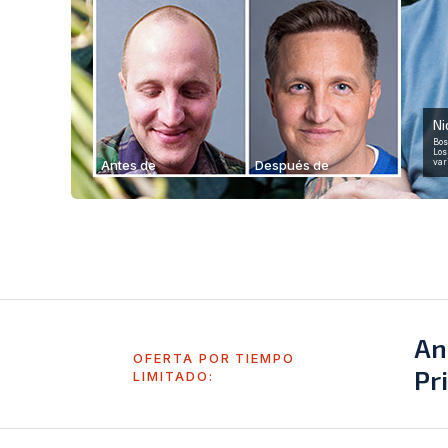
Ni
Bos
Los
Antes de
Después de
var
An
OFERTA POR TIEMPO
Pr
LIMITADO: