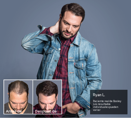
Ryan L.
Paciente real de Bosley
Los resultados
individuales pueden
variar
Antes de
Después de