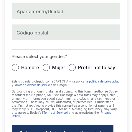
Apartamento/Unidad
Código postal
Please select your gender:*
Hombre
Mujer
Prefer not to say
Este sitio está protegido por reCAPTCHA y se aplica la
política de privacidad
y las
condiciones de servicio
de Google.
By providing a phone number and submitting this form, I authorize Bosley
to contact me via phone, SMS text (message & data rates may apply), email,
or mail with information about appointments, products, services, news, or
promotions. These may be live, automated, or prerecorded. I understand
that I’m not required to provide this consent as a condition of purchase. I
may reply STOP to opt out, HELP for help. Messaging frequency may vary. I
also agree to Bosley’s [
Terms of Service
] and acknowledge the [
Privacy
Policy
].