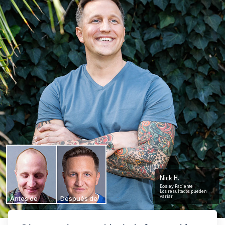
Nick H.
Bosley Paciente
Los resultados pueden
variar
Antes de
Después de