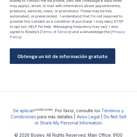
Bosley to contact me via phone, SMS text (message & data rates
may apply), email, or mail with information about appointments,
products, services, news, or promotions. These may be live,
automated, or prerecorded. I understand that I’m not required to
provide this consent as a condition of purchase. I may reply STOP
to opt out, HELP for help. Messaging frequency may vary. I also
agree to Bosley’s [
Terms of Service
] and acknowledge the [
Privacy
Policy
].
Obtenga un kit de información gratuito
condiciones
Se aplican
. Por favor, consulte los
Términos y
Condiciones
para más detalles |
Aviso Legal
|
Do Not Sell
or Share My Personal Information
.
© 2026 Bosley. All Rights Reserved. Main Office: 9100