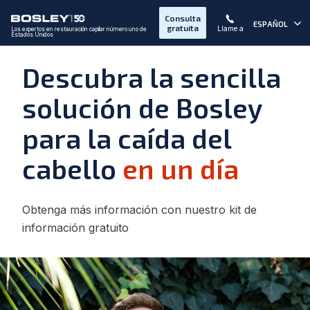
Consulta
ESPAÑOL
gratuita
Llame a
Los expertos en restauración capilar número uno de
Estados Unidos
Descubra la sencilla
solución de Bosley
para la caída del
cabello
en un día
Obtenga más información con nuestro kit de
información gratuito