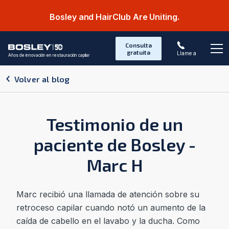
Bosley and HairClub Are Uniting.
Consulta
gratuita
Llame a
Años de innovación en restauración capilar
Abr
Volver al blog
Testimonio de un
paciente de Bosley -
Marc H
Marc recibió una llamada de atención sobre su
retroceso capilar cuando notó un aumento de la
caída de cabello en el lavabo y la ducha. Como