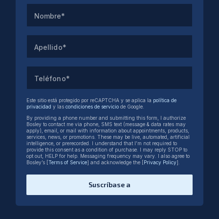
Nombre*
Apellido*
Teléfono*
Este sitio está protegido por reCAPTCHA y se aplica la
política de
privacidad
y las
condiciones de servicio
de Google.
By providing a phone number and submitting this form, I authorize
Bosley to contact me via phone, SMS text (message & data rates may
apply), email, or mail with information about appointments, products,
services, news, or promotions. These may be live, automated, artificial
intelligence, or prerecorded. I understand that I’m not required to
provide this consent as a condition of purchase. I may reply STOP to
opt out, HELP for help. Messaging frequency may vary. I also agree to
Bosley’s [
Terms of Service
] and acknowledge the [
Privacy Policy
].
Suscríbase a