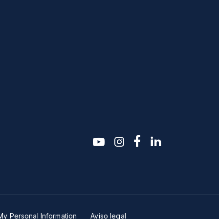
youtube
instagram
facebook-f
linkedin2
My Personal Information
Aviso legal