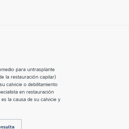
o
medio
para un
trasplante
e la restauración capilar)
u calvicie o debilitamiento
cialista en restauración
es la causa de su calvicie y
nsulta