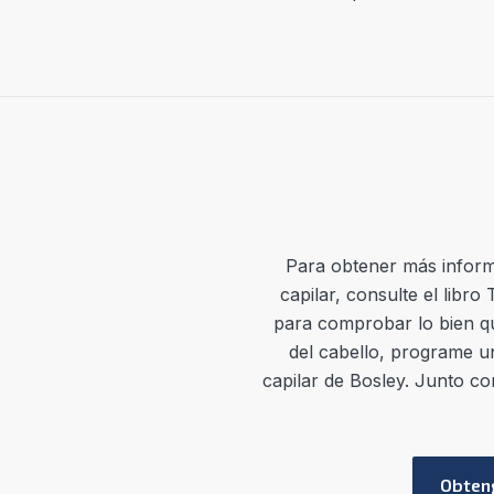
Para
obtener más inform
cap
ilar
,
consulte el libro
para comprobar lo bien que
del cabello, programe u
capilar de Bosley. Junto co
Obteng