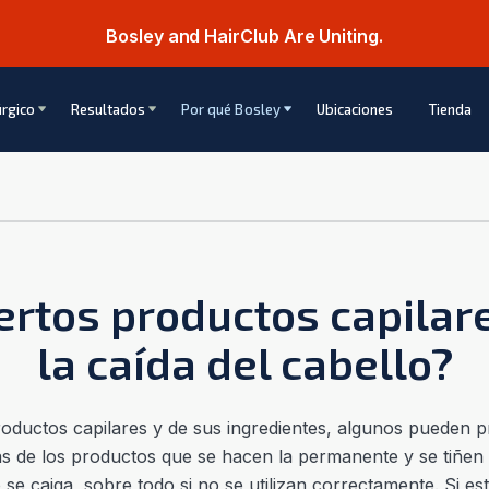
Bosley and HairClub Are Uniting.
úrgico
Resultados
Por qué Bosley
Ubicaciones
Tienda
ertos productos capilar
la caída del cabello?
oductos capilares y de sus ingredientes, algunos pueden p
cas de los productos que se hacen la permanente y se tiñe
 o se caiga, sobre todo si no se utilizan correctamente. Si e