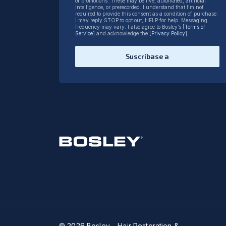
or promotions. These may be live, automated, artificial
intelligence, or prerecorded. I understand that I’m not
required to provide this consent as a condition of purchase.
I may reply STOP to opt out, HELP for help. Messaging
frequency may vary. I also agree to Bosley’s [
Terms of
Service
] and acknowledge the [
Privacy Policy
].
Suscríbase a
© 2026 Bosley – Hair Restoration &