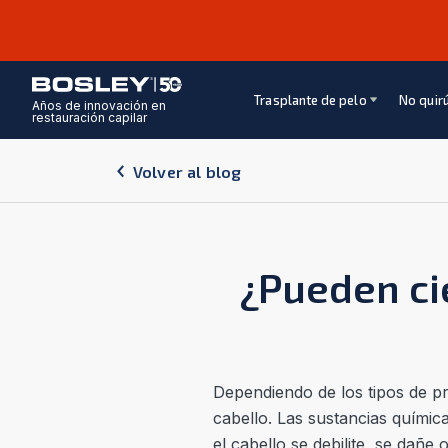
Trasplante de pelo
No quir
Años de innovación en
restauración capilar
Volver al blog
¿Pueden ci
Dependiendo de los tipos de pr
cabello. Las sustancias quími
el cabello se debilite, se dañe