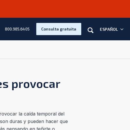
Buscar en
Consulta gratuita
ESPAÑOL
800.985.6405
es provocar
rovocar la caída temporal del
n son duras y pueden hacer que
stás pensando en teñirte o