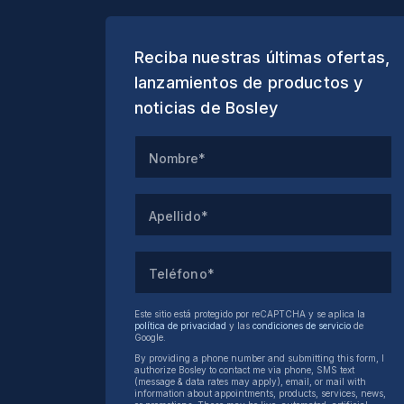
Reciba nuestras últimas ofertas,
lanzamientos de productos y
noticias de Bosley
Nombre*
Apellido*
Teléfono*
Este sitio está protegido por reCAPTCHA y se aplica la
política de privacidad
y las
condiciones de servicio
de
Google.
By providing a phone number and submitting this form, I
authorize Bosley to contact me via phone, SMS text
(message & data rates may apply), email, or mail with
information about appointments, products, services, news,