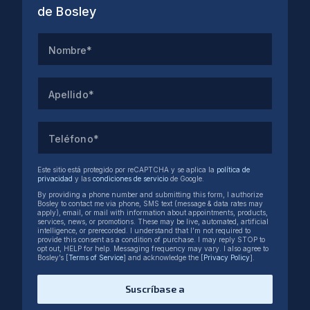
de Bosley
Nombre*
Apellido*
Teléfono*
Este sitio está protegido por reCAPTCHA y se aplica la
política de
privacidad
y las
condiciones de servicio
de Google.
By providing a phone number and submitting this form, I authorize
Bosley to contact me via phone, SMS text (message & data rates may
apply), email, or mail with information about appointments, products,
services, news, or promotions. These may be live, automated, artificial
intelligence, or prerecorded. I understand that I’m not required to
provide this consent as a condition of purchase. I may reply STOP to
opt out, HELP for help. Messaging frequency may vary. I also agree to
Bosley’s [
Terms of Service
] and acknowledge the [
Privacy Policy
].
Suscríbase a