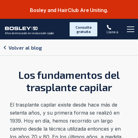
Bosley and HairClub Are Uniting.
Consulta
gratuita
Llame a
Años de innovación en restauración capilar
Abr
Volver al blog
Los fundamentos del
trasplante capilar
El trasplante capilar existe desde hace más de
setenta años, y su primera forma se realizó en
1939. Hoy en día, hemos recorrido un largo
camino desde la técnica utilizada entonces y en
los años 70 y 80. En los últimos años, a medida