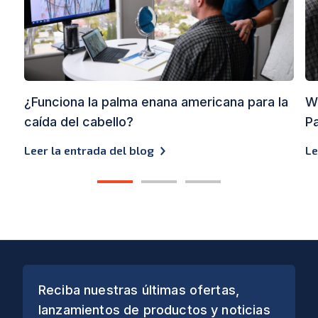
¿Funciona la palma enana americana para la
Wh
caída del cabello?
Pa
Leer la entrada del blog
Le
1
2
3
Reciba nuestras últimas ofertas,
lanzamientos de productos y noticias