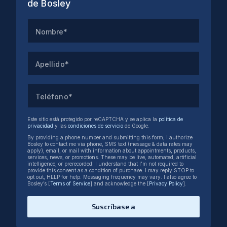
de Bosley
Nombre*
Apellido*
Teléfono*
Este sitio está protegido por reCAPTCHA y se aplica la
política de
privacidad
y las
condiciones de servicio
de Google.
By providing a phone number and submitting this form, I authorize
Bosley to contact me via phone, SMS text (message & data rates may
apply), email, or mail with information about appointments, products,
services, news, or promotions. These may be live, automated, artificial
intelligence, or prerecorded. I understand that I’m not required to
provide this consent as a condition of purchase. I may reply STOP to
opt out, HELP for help. Messaging frequency may vary. I also agree to
Bosley’s [
Terms of Service
] and acknowledge the [
Privacy Policy
].
Suscríbase a