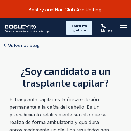
Bosley and HairClub Are Uniting.
Consulta
gratuita
Llame a
Años de innovación en restauración capilar
Abr
Volver al blog
¿Soy candidato a un
trasplante capilar?
El trasplante capilar es la única solución
permanente a la caída del cabello. Es un
procedimiento relativamente sencillo que se
realiza de forma ambulatoria y que dura
aproximadamente un día. Los resultados son