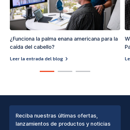
¿Funciona la palma enana americana para la
Wh
caída del cabello?
Pa
Leer la entrada del blog
Le
1
2
3
Reciba nuestras últimas ofertas,
lanzamientos de productos y noticias